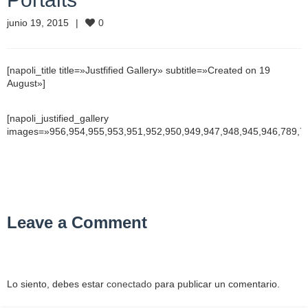
junio 19, 2015
0
[napoli_title title=»Justfified Gallery» subtitle=»Created on 19
August»]
[napoli_justified_gallery
images=»956,954,955,953,951,952,950,949,947,948,945,946,789,78
Leave a Comment
Lo siento, debes estar
conectado
para publicar un comentario.